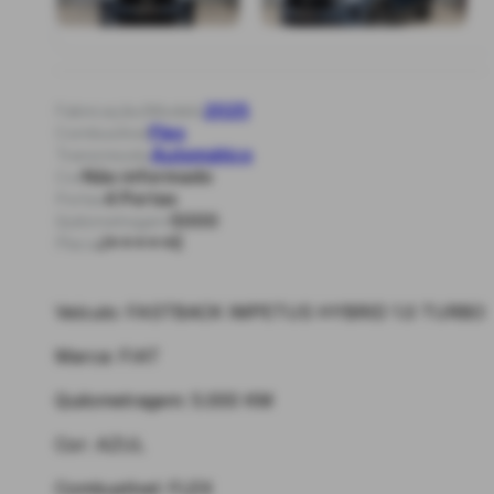
2025
Fabricação/Modelo
Flex
Combustível
Automático
Transmissão
Não informado
Cor
4 Portas
Portas
5000
Quilometragem
J*****E
Placa
Veículo: FASTBACK IMPETUS HYBRID 1.0 TURBO
Marca: FIAT
Quilometragem: 5.000 KM
Cor: AZUL
Combustível: FLEX