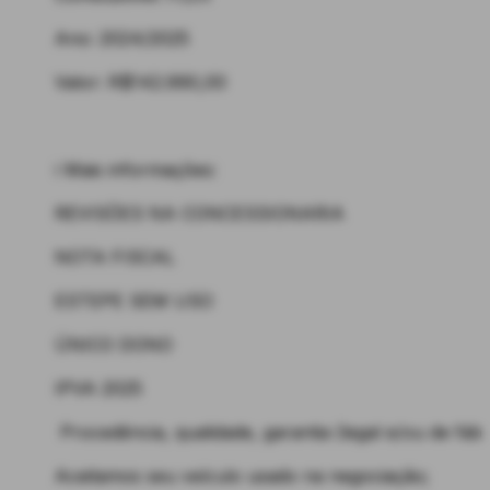
Ano: 2024/2025
Valor: R$142.990,00
ℹ️ Mais informações:
REVISÕES NA CONCESSIONARIA
NOTA FISCAL
ESTEPE SEM USO
ÚNICO DONO
IPVA 2025
️ Procedência, qualidade, garantia (legal e/ou de fábr
️Aceitamos seu veículo usado na negociação;