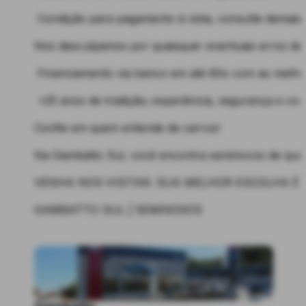
️ Condição para pagamento à vista, consulte demais
️Nos desculpamos por quaisquer eventuais erros de d
Financiamento via banco em até 60x com as melho
+25 anos de tradição; experiência, segurança e con
Confie em quem entende de carros!
Na Gambatto Sul, você encontra seminovos de qual
VENHA NOS VISITAR. SUA MELHOR ESCOLHA É 
GAMBATTO SUL | SEMINOVOS