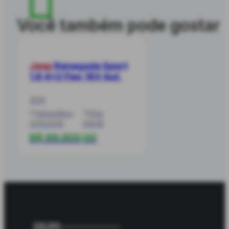
Você também pode gostar
Jeep
Renegade Sport
1.8 4x2 Flex 16V Aut.
2016
Automático
Flex
2016/2016
81848
R$ 69.900,00