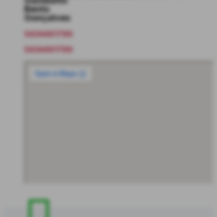
Gambatto
Bento
Gonçalves
5434491799
5434491799