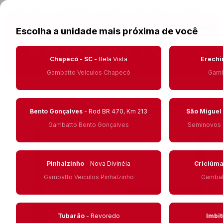
Pular para o conteúdo principal
Pular para o rodapé
Encontre seu
Escolha a unidade mais próxima de você
Chapecó - SC
- Bela Vista
Erechi
SEMINOVOS
Gambatto Veículos Chapecó
Gamb
Fiat Fastback Impetus 200 T. Au
Bento Gonçalves
- Rod BR 470, Km 213
São Miguel
Fastback Impetus 200 T. Aut (Hibrído)
Gambatto Bento Gonçalves
Seminovos 
Pinhalzinho
- Nova Divinéia
Criciúm
Gambatto Veiculos Pinhalzinho
Gambatt
Tubarão
- Revoredo
Imbi